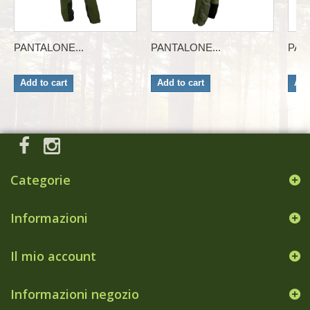
PANTALONE...
PANTALONE...
PAN
Add to cart
Add to cart
Add
Categorie
Informazioni
Il mio account
Informazioni negozio