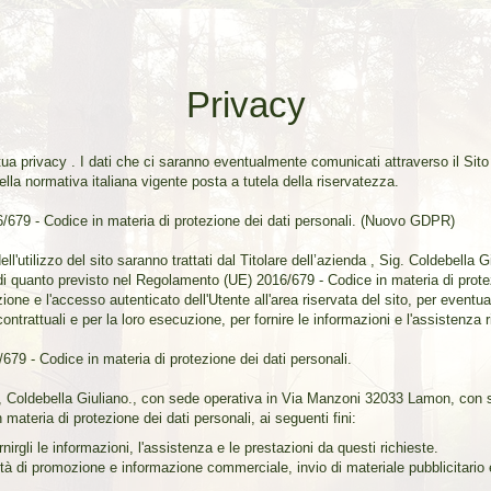
Privacy
tua privacy . I dati che ci saranno eventualmente comunicati attraverso il Sito
della normativa italiana vigente posta a tutela della riservatezza.
6/679 - Codice in materia di protezione dei dati personali. (Nuovo GDPR)
dell'utilizzo del sito saranno trattati dal Titolare dell’azienda , Sig. Coldebell
 quanto previsto nel Regolamento (UE) 2016/679 - Codice in materia di protezion
razione e l'accesso autenticato dell'Utente all'area riservata del sito, per eventu
contrattuali e per la loro esecuzione, per fornire le informazioni e l'assistenza r
679 - Codice in materia di protezione dei dati personali.
are , Coldebella Giuliano., con sede operativa in Via Manzoni 32033 Lamon, con
ateria di protezione dei dati personali, ai seguenti fini:
rnirgli le informazioni, l'assistenza e le prestazioni da questi richieste.
tà di promozione e informazione commerciale, invio di materiale pubblicitario e 