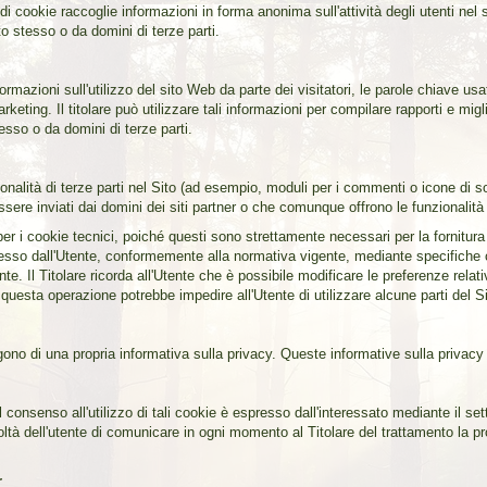
 cookie raccoglie informazioni in forma anonima sull'attività degli utenti nel s
to stesso o da domini di terze parti.
rmazioni sull'utilizzo del sito Web da parte dei visitatori, le parole chiave usate 
keting. Il titolare può utilizzare tali informazioni per compilare rapporti e mig
esso o da domini di terze parti.
ionalità di terze parti nel Sito (ad esempio, moduli per i commenti o icone di s
sere inviati dai domini dei siti partner o che comunque offrono le funzionalità 
 per i cookie tecnici, poiché questi sono strettamente necessari per la fornitura
resso dall'Utente, conformemente alla normativa vigente, mediante specifiche c
Utente. Il Titolare ricorda all'Utente che è possibile modificare le preferenze re
questa operazione potrebbe impedire all'Utente di utilizzare alcune parti del Si
ngono di una propria informativa sulla privacy. Queste informative sulla privac
consenso all'utilizzo di tali cookie è espresso dall'interessato mediante il set
ltà dell'utente di comunicare in ogni momento al Titolare del trattamento la prop
r