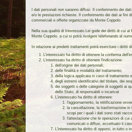
I dati personali non saranno diffusi. Il conferimento dei dati 
e/o le prestazioni richieste. Il conferimento dei dati ai fini 
commerciali e offerte organizzate da Monte Coppolo
Nella sua qualità di Interessato Lei gode dei diritti di cui a
Monte Coppolo. a cui si potrà rivolgere telefonando al n
In relazione ai predetti trattamenti potrà esercitare i diritti
L'interessato ha diritto di ottenere la conferma dell'
L'interessato ha diritto di ottenere l'indicazione:
dell'origine dei dati personali;
delle finalità e modalità del trattamento;
della logica applicata in caso di trattamento ef
degli estremi identificativi del titolare, dei 
dei soggetti o delle categorie di soggetti ai 
dello Stato, di responsabili o incaricat
L'interessato ha diritto di ottenere:
l'aggiornamento, la rettificazione ovver
la cancellazione, la trasformazione in 
scopi per i quali i dati sono stati racc
l'attestazione che le operazioni di cui 
comunicati o diffusi, eccettuato il ca
L'interessato ha diritto di opporsi, in tutto o in