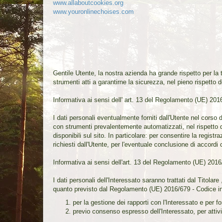
www.allaboutcookies.org
www.youronlinechoises.com
Gentile Utente, la nostra azienda ha grande rispetto per la 
strumenti atti a garantirne la sicurezza, nel pieno rispetto 
Informativa ai sensi dell' art. 13 del Regolamento (UE) 201
I dati personali eventualmente forniti dall'Utente nel corso 
con strumenti prevalentemente automatizzati, nel rispetto di
disponibili sul sito. In particolare: per consentire la regist
richiesti dall'Utente, per l'eventuale conclusione di accordi 
Informativa ai sensi dell'art. 13 del Regolamento (UE) 2016/
I dati personali dell'Interessato saranno trattati dal Titol
quanto previsto dal Regolamento (UE) 2016/679 - Codice in m
per la gestione dei rapporti con l'Interessato e per fo
previo consenso espresso dell'Interessato, per attivi