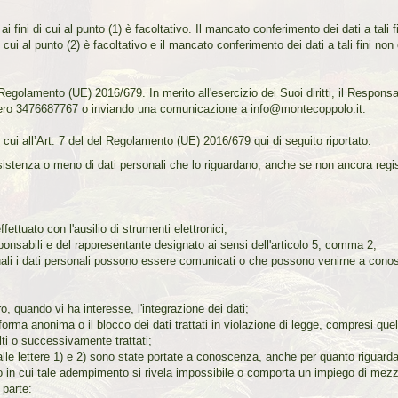
ai fini di cui al punto (1) è facoltativo. Il mancato conferimento dei dati a tali 
di cui al punto (2) è facoltativo e il mancato conferimento dei dati a tali fini non
l Regolamento (UE) 2016/679. In merito all'esercizio dei Suoi diritti, il Responsab
umero 3476687767 o inviando una comunicazione a info@montecoppolo.it.
 di cui all’Art. 7 del del Regolamento (UE) 2016/679 qui di seguito riportato:
esistenza o meno di dati personali che lo riguardano, anche se non ancora regist
fettuato con l'ausilio di strumenti elettronici;
responsabili e del rappresentante designato ai sensi dell'articolo 5, comma 2;
quali i dati personali possono essere comunicati o che possono venirne a conos
o, quando vi ha interesse, l'integrazione dei dati;
forma anonima o il blocco dei dati trattati in violazione di legge, compresi quel
olti o successivamente trattati;
alle lettere 1) e 2) sono state portate a conoscenza, anche per quanto riguarda i
so in cui tale adempimento si rivela impossibile o comporta un impiego di mezzi
 parte: