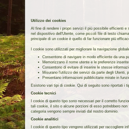
Utilizzo dei cookies
Al fine di rendere i propri servizi il più possibile efficient
nel dispositivo dell'Utente, come piccoli file di testo chia
principale di un cookie è quello di far funzionare più efficac
I cookie sono utilizzati per migliorare la navigazione globale
Consentono di navigare in modo efficiente da una pag
Memorizzano il nome utente e le preferenze inserite
Consentono di evitare di inserire le stesse informaz
Misurano l'utilizzo dei servizi da parte degli Utenti, 
Presentano informazioni pubblicitarie mirate in funz
Esistono vari tipi di cookie. Qui di seguito sono riportati i 
Cookie tecnici
I cookie di questo tipo sono necessari per il corretto funz
tali cookie, il sito o alcune porzioni di esso potrebbero no
categoria vengono sempre inviati dal nostro dominio.
Cookie analitici
I cookie di questo tipo vengono utilizzati per raccogliere infor