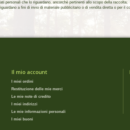
dati personali che lo riguardano, ancorchè pertinenti allo scopo della raccolta;
 riguardano a fini di invio di materiale pubblicitario o di vendita diretta o per 
Il mio account
I miei ordini
Restituzione delle mie merci
Le mie note di credito
I miei indirizzi
Le mie informazioni personali
I miei buoni