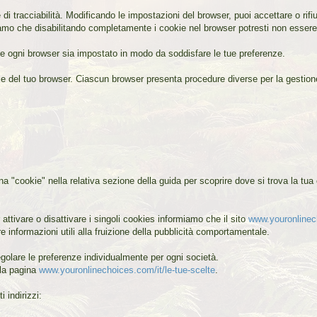
e di tracciabilità. Modificando le impostazioni del browser, puoi accettare o rif
iamo che disabilitando completamente i cookie nel browser potresti non essere in
che ogni browser sia impostato in modo da soddisfare le tue preferenze.
cookie del tuo browser. Ciascun browser presenta procedure diverse per la gestio
a "cookie" nella relativa sezione della guida per scoprire dove si trova la tua 
r attivare o disattivare i singoli cookies informiamo che il sito
www.youronline
re informazioni utili alla fruizione della pubblicità comportamentale.
 regolare le preferenze individualmente per ogni società.
lla pagina
www.youronlinechoices.com/it/le-tue-scelte
.
i indirizzi: