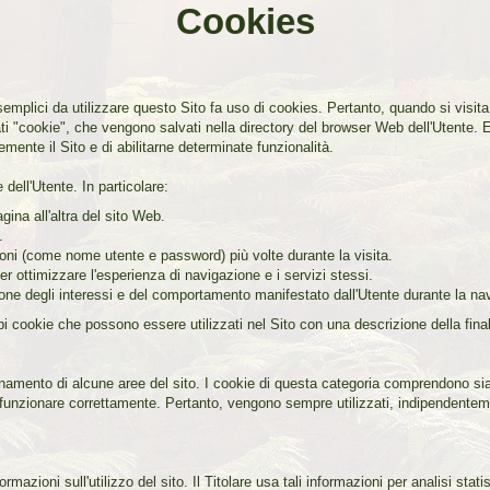
Cookies
i e semplici da utilizzare questo Sito fa uso di cookies. Pertanto, quando si visit
mati "cookie", che vengono salvati nella directory del browser Web dell'Utente.
emente il Sito e di abilitarne determinate funzionalità.
 dell'Utente. In particolare:
ina all'altra del sito Web.
.
ioni (come nome utente e password) più volte durante la visita.
per ottimizzare l'esperienza di navigazione e i servizi stessi.
ione degli interessi e del comportamento manifestato dall'Utente durante la na
tipi cookie che possono essere utilizzati nel Sito con una descrizione della final
ionamento di alcune aree del sito. I cookie di questa categoria comprendono si
n funzionare correttamente. Pertanto, vengono sempre utilizzati, indipendenteme
mazioni sull'utilizzo del sito. Il Titolare usa tali informazioni per analisi statist