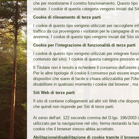
che per monitorarne il corretto funzionamento. Questo tipo di
visitate. I cookie di questa categoria vengono inviati dal Si
Cookie di rilevamento di terze parti
I cookie di questo tipo vengono utilizzati per raccogliere info
traffico da cui provengono i visitatori per le campagne di mar
anonima. I cookie di questo tipo vengono inviati dal Sito st
Cookie per l'integrazione di funzionalità di terze parti
I cookie di questo tipo vengono utilizzati per integrare funz
contenuto del sito). I cookie di questa categoria possono es
Il Titolare non è tenuto a richiedere il consenso dell'utente
Per le altre tipologie di cookie il consenso può essere esp
dispositivi che siano di facile e chiara utilizzabilità per l'
disabilitare in qualsiasi momento i cookie dal browser , ma 
Siti Web di terze parti
Il sito di contiene collegamenti ad altri siti Web che dispo
che quindi non risponde per Siti di terze parti.
Ai sensi dell'art. 122 secondo comma del D.lgs. 196/2003 il 
utilizzato per la navigazione nel sito, ferma restando la faco
cookie che il browser stesso abbia accettato.
Abilitazione/disabilitazione di cookie tramite il browse