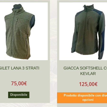
GILET LANA 3 STRATI
GIACCA SOFTSHELL 
KEVLAR
75,00€
125,00€
Disponibile
Prodotto disponibile con div
opzioni