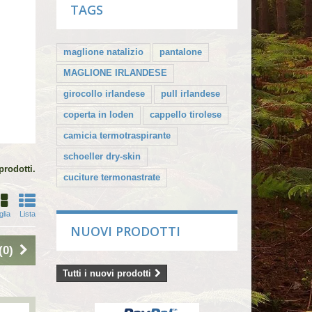
TAGS
maglione natalizio
pantalone
MAGLIONE IRLANDESE
girocollo irlandese
pull irlandese
coperta in loden
cappello tirolese
camicia termotraspirante
schoeller dry-skin
prodotti.
cuciture termonastrate
glia
Lista
NUOVI PRODOTTI
(
0
)
Tutti i nuovi prodotti