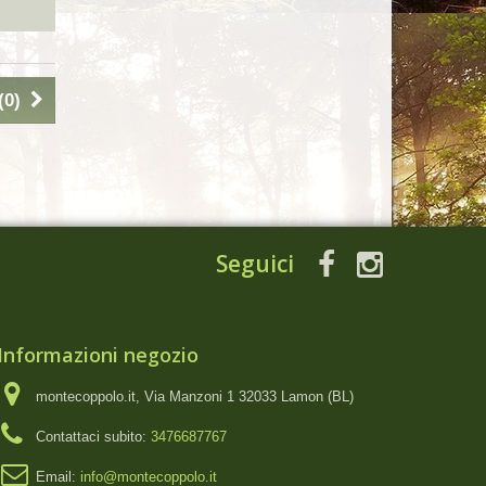
(
0
)
Seguici
Informazioni negozio
montecoppolo.it, Via Manzoni 1 32033 Lamon (BL)
Contattaci subito:
3476687767
Email:
info@montecoppolo.it