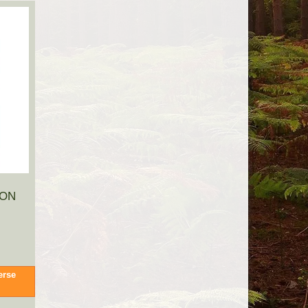
CON
erse