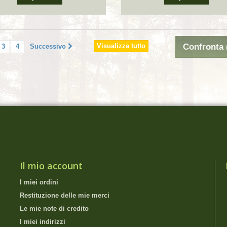
Visualizza tutto
Confronta 
3
4
Successivo
Il mio account
I miei ordini
Restituzione delle mie merci
Le mie note di credito
I miei indirizzi