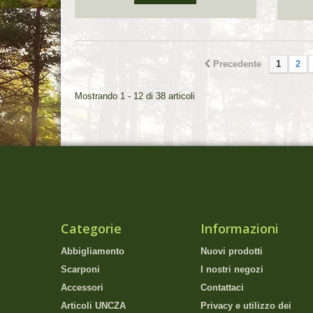
Precedente
1
2
Mostrando 1 - 12 di 38 articoli
Categorie
Informazioni
Abbigliamento
Nuovi prodotti
Scarponi
I nostri negozi
Accessori
Contattaci
Articoli UNCZA
Privacy e utilizzo dei