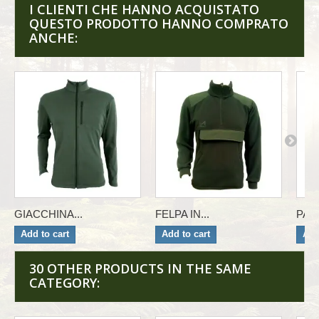
I CLIENTI CHE HANNO ACQUISTATO
QUESTO PRODOTTO HANNO COMPRATO
ANCHE:
GIACCHINA...
FELPA IN...
PAN
Add to cart
Add to cart
Add
30 OTHER PRODUCTS IN THE SAME
CATEGORY: