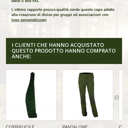
dalla S alla 4XL
L'ottimo rapporto prezzo-qualità rende questo capo adatto
alla creazione di divise per gruppi ed associazioni con
logo personalizzato
I CLIENTI CHE HANNO ACQUISTATO
QUESTO PRODOTTO HANNO COMPRATO
ANCHE:
COPRIFUCILE...
PANTALONE...
CAL