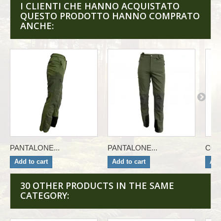
I CLIENTI CHE HANNO ACQUISTATO
QUESTO PRODOTTO HANNO COMPRATO
ANCHE:
PANTALONE...
PANTALONE...
COP
Add to cart
Add to cart
Add
30 OTHER PRODUCTS IN THE SAME
CATEGORY: